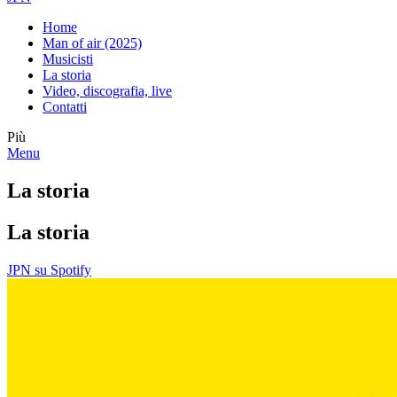
Home
Man of air (2025)
Musicisti
La storia
Video, discografia, live
Contatti
Più
Menu
La storia
La storia
JPN su Spotify