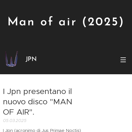
Man of air (2025)
JPN
I Jpn presentano il
nuovo disco "MAN
OF AIR".
05.03.2025
I Jpn (acronimo di Jus Primae Noctis)