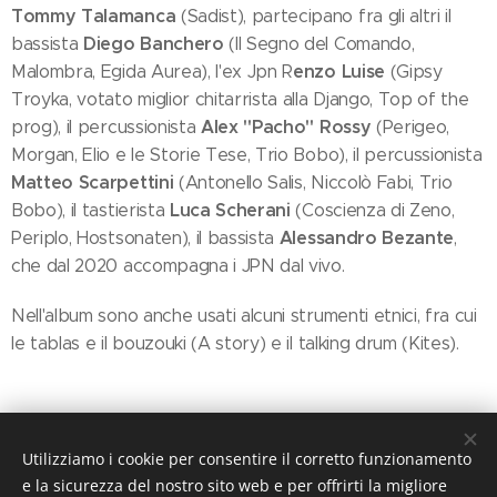
Tommy Talamanca
(Sadist), partecipano fra gli altri il
Diego Banchero
bassista
(Il Segno del Comando,
enzo Luise
Malombra, Egida Aurea), l'ex Jpn R
(Gipsy
Troyka, votato miglior chitarrista alla Django, Top of the
Alex "Pacho" Rossy
prog), il percussionista
(Perigeo,
Morgan, Elio e le Storie Tese, Trio Bobo), il percussionista
Matteo Scarpettini
(Antonello Salis, Niccolò Fabi, Trio
Luca Scherani
Bobo), il tastierista
(Coscienza di Zeno,
Alessandro Bezante
Periplo, Hostsonaten), il bassista
,
che dal 2020 accompagna i JPN dal vivo.
Nell'album sono anche usati alcuni strumenti etnici, fra cui
le tablas e il bouzouki (A story) e il talking drum (Kites).
Utilizziamo i cookie per consentire il corretto funzionamento
e la sicurezza del nostro sito web e per offrirti la migliore