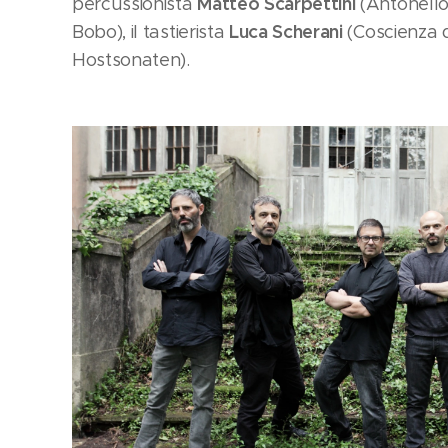
Matteo Scarpettini
percussionista
(Antonello 
Luca Scherani
Bobo), il tastierista
(Coscienza d
Hostsonaten).