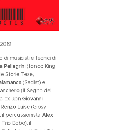
 2019
 di musicisti e tecnici di
 Pellegrini
(fonico King
le Storie Tese,
lamanca
(Sadist) e
Banchero
(Il Segno del
Giovanni
ta ex Jpn
Renzo Luise
n
(Gipsy
Alex
, il percussionista
Trio Bobo), il