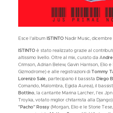
ISTINTO
Esce l'album
Nadir Music, dicembre
ISTINTO
è stato realizzato grazie al contributo
ndrea
altissimo livello. Oltre al mix, curato da A
Crimson, Adrian Belew, Gavin Harrison, Elio e 
Tommy Ta
Gizmodrome) e alle registrazioni di
Lorenzo Sale
Diego 
, partecipano il bassista
Comando, Malombra, Egida Aurea), il bassis
Bottino
, la cantante Marina Larcher, l'ex Jp
Troyka, votato miglior chitarrista alla Django)
"Pacho" Rossy
(Morgan, Elio e le Storie Tese, 