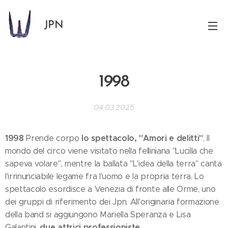
JPN
1998
04.03.2025
1998
lo spettacolo, "Amori e delitti"
Prende corpo
. Il
mondo del circo viene visitato nella felliniana "Lucilla che
sapeva volare", mentre la ballata "L'idea della terra" canta
l'irrinunciabile legame fra l'uomo e la propria terra. Lo
spettacolo esordisce a Venezia di fronte alle Orme, uno
dei gruppi di riferimento dei Jpn. All'originaria formazione
della band si aggiungono Mariella Speranza e Lisa
due attrici professioniste
Galantini,
.