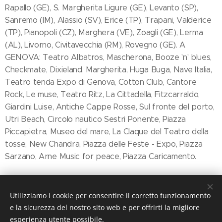
Rapallo (GE), S. Margherita Ligure (GE), Levanto (SP),
Sanremo (IM), Alassio (SV), Erice (TP), Trapani, Valderice
(TP), Pianopoli (CZ), Marghera (VE), Zoagli (GE), Lerma
(AL), Livorno, Civitavecchia (RM), Rovegno (GE). A
GENOVA: Teatro Albatros, Mascherona, Booze 'n' blues,
Checkmate, Dixieland, Margherita, Huga Buga, Nave Italia,
Teatro tenda Expo di Genova, Cotton Club, Cantore
Rock, Le muse, Teatro Ritz, La Cittadella, Fitzcarraldo,
Giardini Luise, Antiche Cappe Rosse, Sul fronte del porto,
Utri Beach, Circolo nautico Sestri Ponente, Piazza
Piccapietra, Museo del mare, La Claque del Teatro della
tosse, New Chandra, Piazza delle Feste - Expo, Piazza
Sarzano, Arne Music for peace, Piazza Caricamento.
Utilizziamo i cookie per consentire il corretto funzionamento
e la sicurezza del nostro sito web e per offrirti la migliore
esperienza utente possibile.